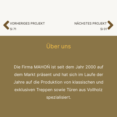
VORHERIGES PROJEKT
NÄCHSTES PROJEKT
Zurück
N
Si 71
Si 01
Über uns
Die Firma MAHOŃ ist seit dem Jahr 2000 auf
dem Markt präsent und hat sich im Laufe der
Jahre auf die Produktion von klassischen und
exklusiven Treppen sowie Türen aus Vollholz
spezialisiert.