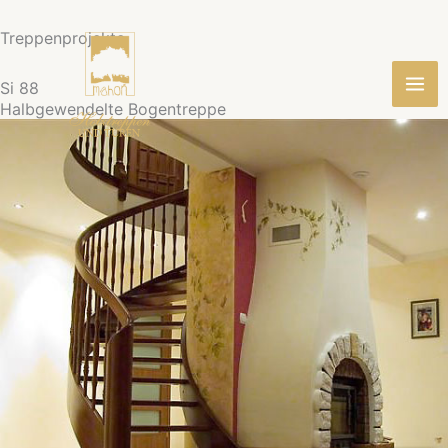
Zum
Treppenprojekte
Inhalt
springen
Si 88
Halbgewendelte Bogentreppe