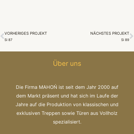
VORHERIGES PROJEKT
NÄCHSTES PROJEKT
Zurück
N
Si 87
Si 89
Über uns
Die Firma MAHOŃ ist seit dem Jahr 2000 auf
dem Markt präsent und hat sich im Laufe der
Jahre auf die Produktion von klassischen und
exklusiven Treppen sowie Türen aus Vollholz
spezialisiert.