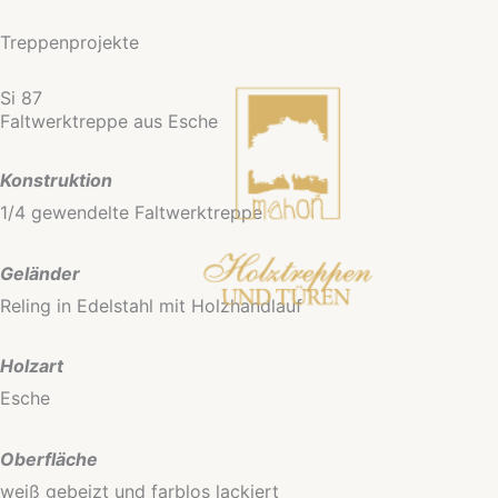
Zum
Treppenprojekte
Inhalt
springen
Si 87
Faltwerktreppe aus Esche
Konstruktion
1/4 gewendelte Faltwerktreppe
Geländer
Reling in Edelstahl mit Holzhandlauf
Holzart
Esche
Oberfläche
weiß gebeizt und farblos lackiert