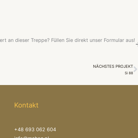
iert an dieser Treppe? Füllen Sie direkt unser Formular aus!
NÄCHSTES PROJEKT
N
Si 88
Kontakt
+48 693 062 604